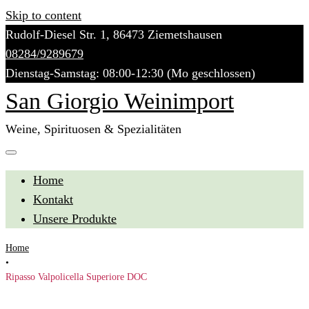
Skip to content
Rudolf-Diesel Str. 1, 86473 Ziemetshausen
08284/9289679
Dienstag-Samstag: 08:00-12:30 (Mo geschlossen)
San Giorgio Weinimport
Weine, Spirituosen & Spezialitäten
Home
Kontakt
Unsere Produkte
Home
•
Ripasso Valpolicella Superiore DOC