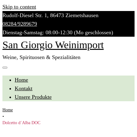
Skip to content
Rudolf-Diesel Str. 1, 86473 Ziemetshausen
08284/9289679
Dienstag-Samstag: 08:00-12:30 (Mo geschlossen)
San Giorgio Weinimport
Weine, Spirituosen & Spezialitäten
Home
Kontakt
Unsere Produkte
Home
•
Dolcetto d´Alba DOC