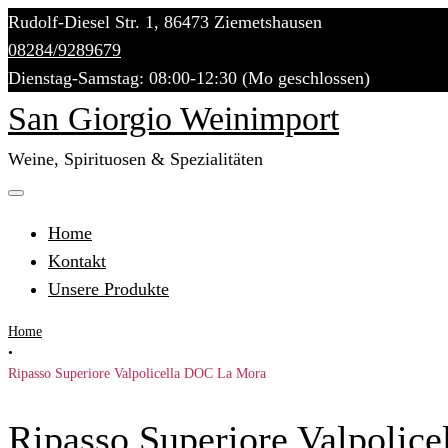
Skip
Rudolf-Diesel Str. 1, 86473 Ziemetshausen
to
08284/9289679
content
Dienstag-Samstag: 08:00-12:30 (Mo geschlossen)
San Giorgio Weinimport
Weine, Spirituosen & Spezialitäten
Home
Kontakt
Unsere Produkte
Home
•
Ripasso Superiore Valpolicella DOC La Mora
Ripasso Superiore Valpolic