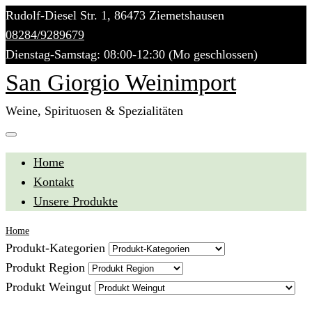
Skip
Rudolf-Diesel Str. 1, 86473 Ziemetshausen
to
08284/9289679
content
Dienstag-Samstag: 08:00-12:30 (Mo geschlossen)
San Giorgio Weinimport
Weine, Spirituosen & Spezialitäten
Home
Kontakt
Unsere Produkte
Home
Produkt-Kategorien
Produkt Region
Produkt Weingut