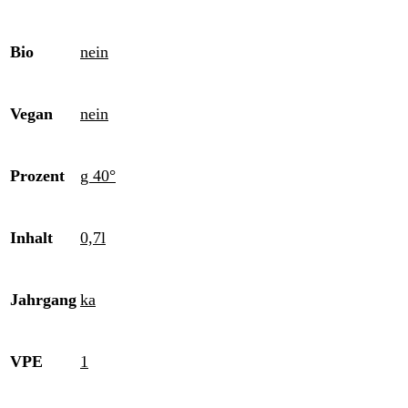
Bio
nein
Vegan
nein
Prozent
g 40°
Inhalt
0,7l
Jahrgang
ka
VPE
1