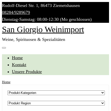
Skip
Rudolf-Diesel Str. 1, 86473 Ziemetshausen
to
08284/9289679
content
Dienstag-Samstag: 08:00-12:30 (Mo geschlossen)
San Giorgio Weinimport
Weine, Spirituosen & Spezialitäten
Home
Kontakt
Unsere Produkte
Home