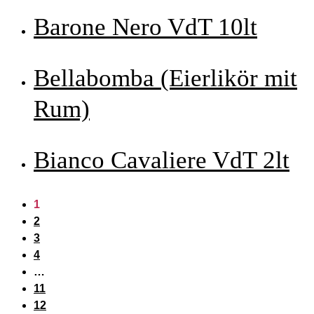
Barone Nero VdT 10lt
Bellabomba (Eierlikör mit
Rum)
Bianco Cavaliere VdT 2lt
1
2
3
4
…
11
12