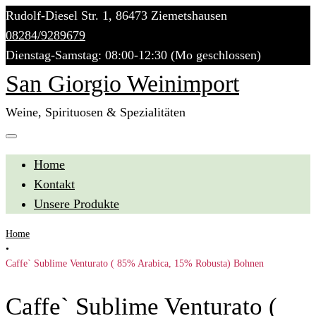
Skip
Rudolf-Diesel Str. 1, 86473 Ziemetshausen
to
08284/9289679
content
Dienstag-Samstag: 08:00-12:30 (Mo geschlossen)
San Giorgio Weinimport
Weine, Spirituosen & Spezialitäten
Home
Kontakt
Unsere Produkte
Home
•
Caffe` Sublime Venturato ( 85% Arabica, 15% Robusta) Bohnen
Caffe` Sublime Venturato (