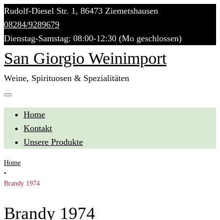
Skip
Rudolf-Diesel Str. 1, 86473 Ziemetshausen
to
08284/9289679
content
Dienstag-Samstag: 08:00-12:30 (Mo geschlossen)
San Giorgio Weinimport
Weine, Spirituosen & Spezialitäten
Home
Kontakt
Unsere Produkte
Home
•
Brandy 1974
Brandy 1974