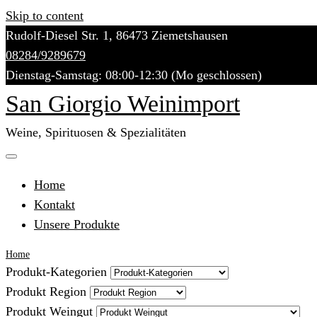
Skip to content
Rudolf-Diesel Str. 1, 86473 Ziemetshausen
08284/9289679
Dienstag-Samstag: 08:00-12:30 (Mo geschlossen)
San Giorgio Weinimport
Weine, Spirituosen & Spezialitäten
Home
Kontakt
Unsere Produkte
Home
Produkt-Kategorien
Produkt Region
Produkt Weingut