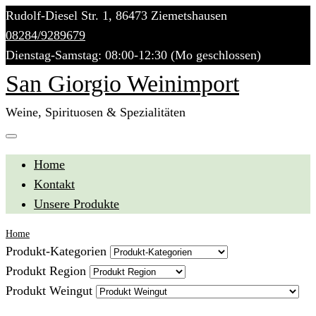
Skip
Rudolf-Diesel Str. 1, 86473 Ziemetshausen
to
08284/9289679
content
Dienstag-Samstag: 08:00-12:30 (Mo geschlossen)
San Giorgio Weinimport
Weine, Spirituosen & Spezialitäten
Home
Kontakt
Unsere Produkte
Home
Produkt-Kategorien
Produkt Region
Produkt Weingut