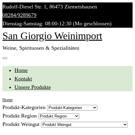
Skip
Rudolf-Diesel Str. 1, 86473 Ziemetshausen
to
08284/9289679
content
Dienstag-Samstag: 08:00-12:30 (Mo geschlossen)
San Giorgio Weinimport
Weine, Spirituosen & Spezialitäten
Home
Kontakt
Unsere Produkte
Home
Produkt-Kategorien
Produkt Region
Produkt Weingut