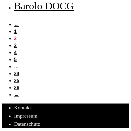
Barolo DOCG
←
1
2
3
4
5
…
24
25
26
→
Kontakt
Impressum
Datenschutz