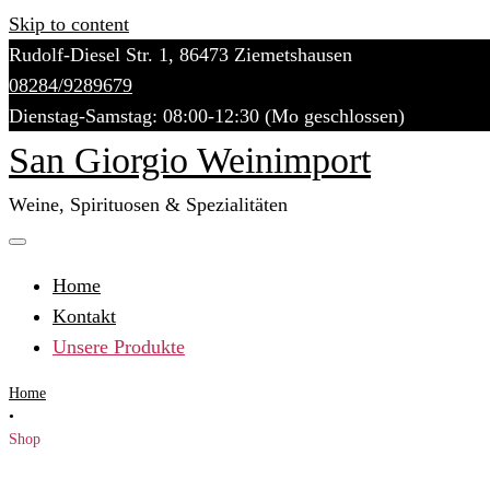
Skip to content
Rudolf-Diesel Str. 1, 86473 Ziemetshausen
08284/9289679
Dienstag-Samstag: 08:00-12:30 (Mo geschlossen)
San Giorgio Weinimport
Weine, Spirituosen & Spezialitäten
Home
Kontakt
Unsere Produkte
Home
•
Shop