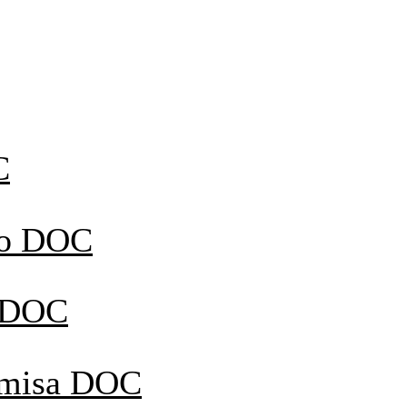
C
eo DOC
o DOC
imisa DOC